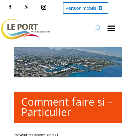
Version mobile
Comment faire si –
Particulier
[comarquage category= »part »]