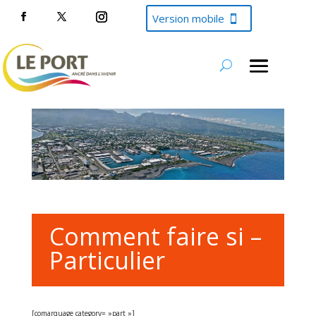
Version mobile
Comment faire si –
Particulier
[comarquage category= »part »]