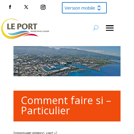
Version mobile
Comment faire si –
Particulier
[comarquage category= »part »]