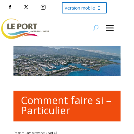
Version mobile
Comment faire si –
Particulier
[comarquage category= »part »]