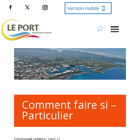
Version mobile
Comment faire si –
Particulier
[comarquage category= »part »]