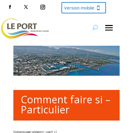
Version mobile
Comment faire si –
Particulier
[comarquage category= »part »]