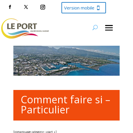
Version mobile
Comment faire si –
Particulier
[comarquage category= »part »]