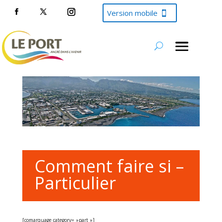
Version mobile
Comment faire si –
Particulier
[comarquage category= »part »]