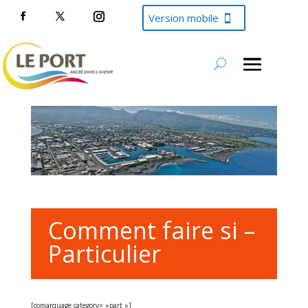
Version mobile
Comment faire si –
Particulier
[comarquage category= »part »]