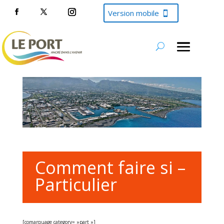
Version mobile
Comment faire si –
Particulier
[comarquage category= »part »]