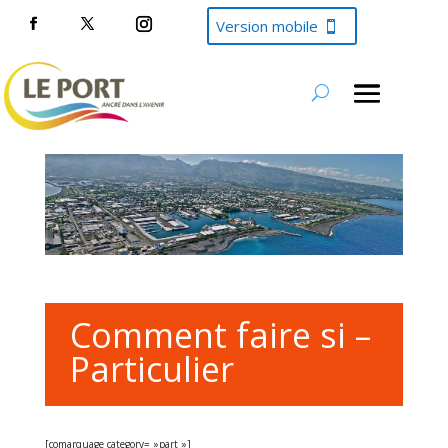
Version mobile
Comment faire si –
Particulier
[comarquage category= »part »]