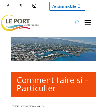
Version mobile
Comment faire si –
Particulier
[comarquage category= »part »]