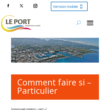
Version mobile
Comment faire si –
Particulier
[comarquage category= »part »]