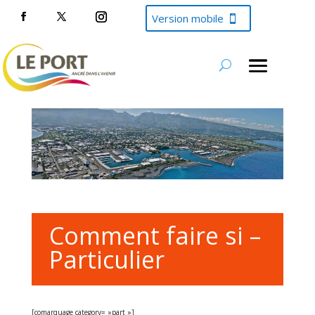
Version mobile
Comment faire si –
Particulier
[comarquage category= »part »]