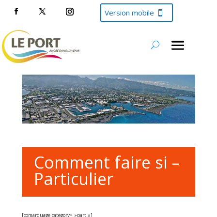
Version mobile
Comment faire si –
Particulier
[comarquage category= »part »]