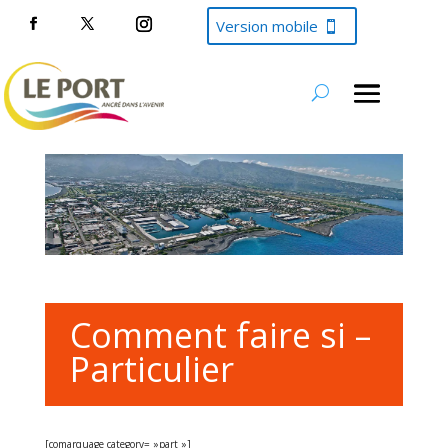
Version mobile
Comment faire si –
Particulier
[comarquage category= »part »]