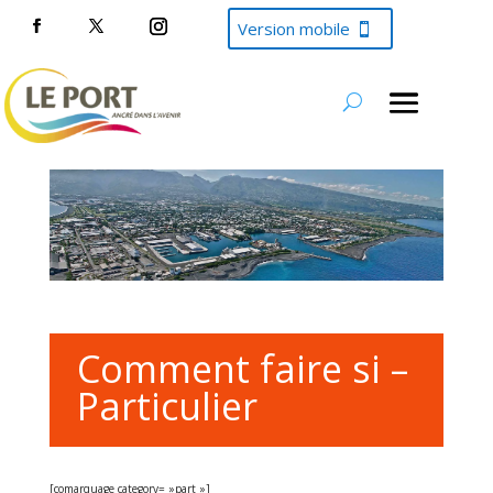
Version mobile
Comment faire si –
Particulier
[comarquage category= »part »]