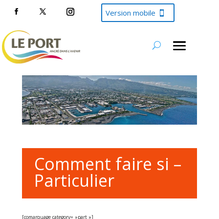
Version mobile
Comment faire si –
Particulier
[comarquage category= »part »]