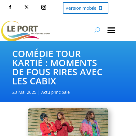
Version mobile
COMÉDIE TOUR
KARTIÉ : MOMENTS
DE FOUS RIRES AVEC
LES CABIX
23 Mai 2025
Actu principale