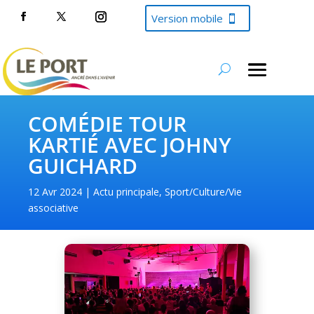
Version mobile
COMÉDIE TOUR
KARTIÉ AVEC JOHNY
GUICHARD
12 Avr 2024
Actu principale
,
Sport/Culture/Vie
associative