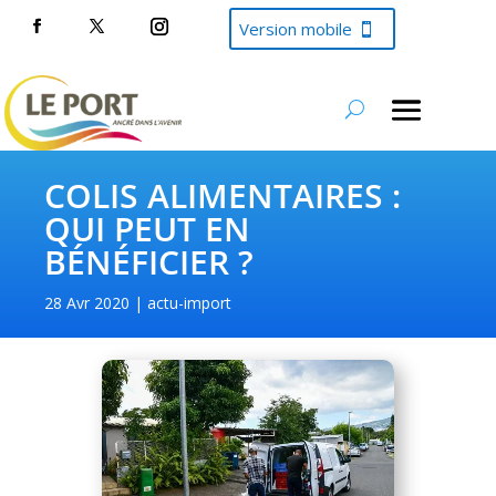
Version mobile
COLIS ALIMENTAIRES :
QUI PEUT EN
BÉNÉFICIER ?
28 Avr 2020
actu-import