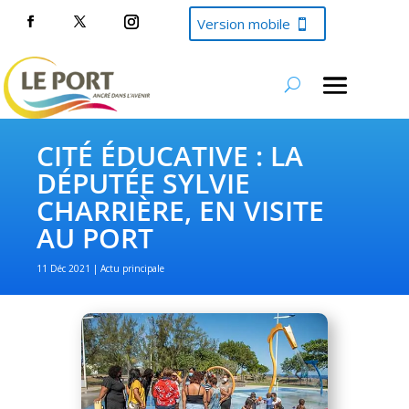
Version mobile
CITÉ ÉDUCATIVE : LA
DÉPUTÉE SYLVIE
CHARRIÈRE, EN VISITE
AU PORT
11 Déc 2021
Actu principale