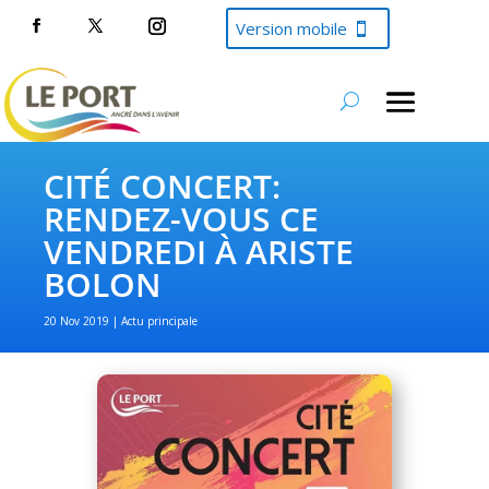
Version mobile
CITÉ CONCERT:
RENDEZ-VOUS CE
VENDREDI À ARISTE
BOLON
20 Nov 2019
Actu principale