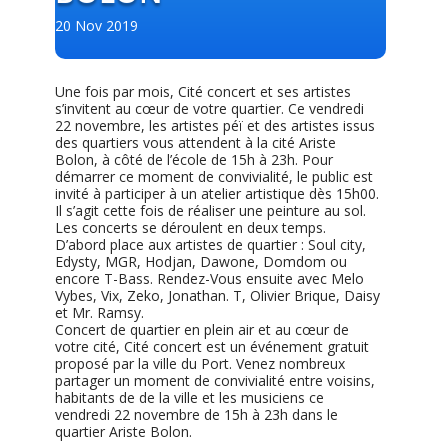
20 Nov 2019
Une fois par mois, Cité concert et ses artistes
s’invitent au cœur de votre quartier. Ce vendredi
22 novembre, les artistes péï et des artistes issus
des quartiers vous attendent à la cité Ariste
Bolon, à côté de l’école de 15h à 23h. Pour
démarrer ce moment de convivialité, le public est
invité à participer à un atelier artistique dès 15h00.
Il s’agit cette fois de réaliser une peinture au sol.
Les concerts se déroulent
en deux temps.
D’abord place aux artistes de quartier : Soul city,
Edysty, MGR, Hodjan, Dawone, Domdom ou
encore T-Bass. Rendez-Vous ensuite avec Melo
Vybes, Vix, Zeko, Jonathan. T, Olivier Brique, Daisy
et Mr. Ramsy.
Concert de quartier en plein air et au cœur de
votre cité, Cité concert est un événement gratuit
proposé par la ville du Port. Venez nombreux
partager un moment de convivialité entre voisins,
habitants de de la ville et les musiciens ce
vendredi 22 novembre de 15h à 23h dans le
quartier Ariste Bolon.