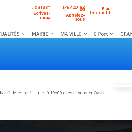
Contact
0262 42 87
Plan
00
Interactif
Ecrivez-
Appelez-
nous
nous
UALITÉS
MAIRIE
MA VILLE
E-Port
GRAN
rtié, le mardi 11 juillet à 19h00 dans le quartier Oasis.