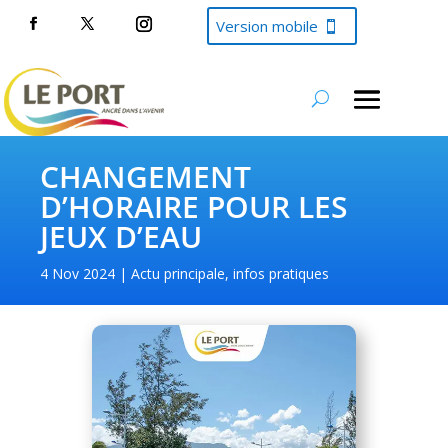
Version mobile
CHANGEMENT
D’HORAIRE POUR LES
JEUX D’EAU
4 Nov 2024
Actu principale
,
infos pratiques