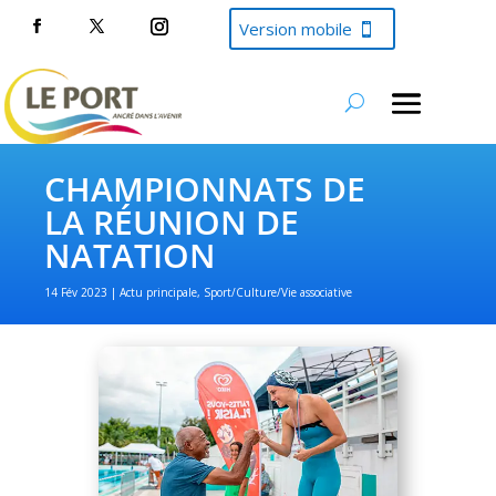
Version mobile
CHAMPIONNATS DE
LA RÉUNION DE
NATATION
14 Fév 2023
Actu principale
,
Sport/Culture/Vie associative