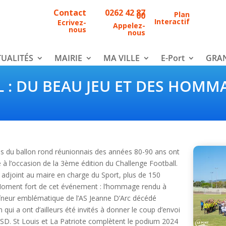
Contact
0262 42 87
Plan
00
Interactif
Ecrivez-
Appelez-
nous
nous
UALITÉS
MAIRIE
MA VILLE
E-Port
GRAN
 : DU BEAU JEU ET DES HOMM
res du ballon rond réunionnais des années 80-90 ans ont
 l’occasion de la 3ème édition du Challenge Football.
adjoint au maire en charge du Sport, plus de 150
. Moment fort de cet événement : l’hommage rendu à
aîneur emblématique de l’AS Jeanne D’Arc décédé
i a ont d’ailleurs été invités à donner le coup d’envoi
SD. St Louis et La Patriote complètent le podium 2024