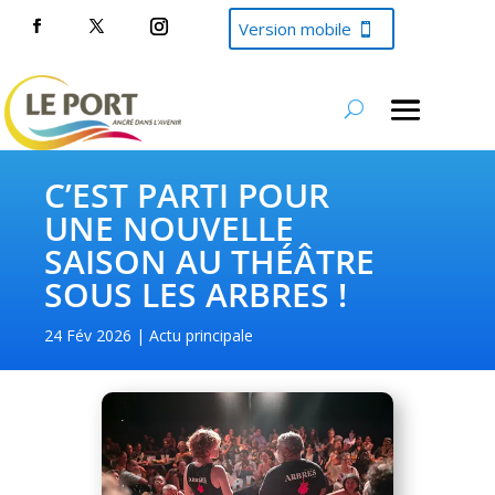
Version mobile
C’EST PARTI POUR
UNE NOUVELLE
SAISON AU THÉÂTRE
SOUS LES ARBRES !
24 Fév 2026
Actu principale