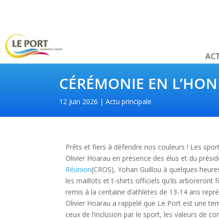
ACT
CÉRÉMONIE EN L’HON
12 Juin 2026
Actu principale
Prêts et fiers à défendre nos couleurs ! Les spo
Olivier Hoarau en présence des élus et du prési
Réunion
(CROS), Yohan Guillou à quelques heures 
les maillots et t-shirts officiels qu’ils arborero
remis à la centaine d’athlètes de 13-14 ans repré
Olivier Hoarau a rappelé que Le Port est une terr
ceux de l’inclusion par le sport, les valeurs de co