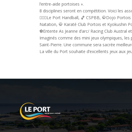
l’entre-aide portoises ».
8 disciplines seront en compétition. Voici les as
🤾🏻‍♀️Le Port Handball, 🏀 CSPBB, 🥋Dojo Portois
Natation, 🥋 Karaté Club Portois et Kyokushin P
⚽️Entente As Jeanne d’arc/ Racing Club Austral et
Imaginés comme des mini jeux olympiques, les pr
Saint-Pierre. Une commune sera sacrée meilleure v
La ville du Port souhaite d’excellents jeux aux j