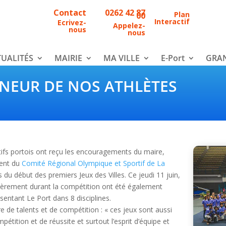
Contact
0262 42 87
Plan
00
Interactif
Ecrivez-
Appelez-
nous
nous
UALITÉS
MAIRIE
MA VILLE
E-Port
GRAN
NEUR DE NOS ATHLÈTES
rtifs portois ont reçu les encouragements du maire,
dent du
Comité Régional Olympique et Sportif de La
du début des premiers Jeux des Villes. Ce jeudi 11 juin,
nt fièrement durant la compétition ont été également
sentant Le Port dans 8 disciplines.
e de talents et de compétition : « ces jeux sont aussi
mpétition et de réussite et surtout l’esprit d’équipe et