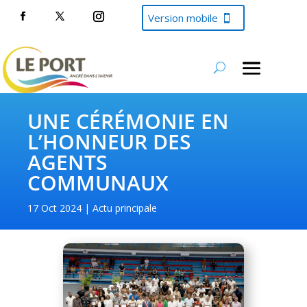
Version mobile
UNE CÉRÉMONIE EN
L’HONNEUR DES
AGENTS
COMMUNAUX
17 Oct 2024
Actu principale