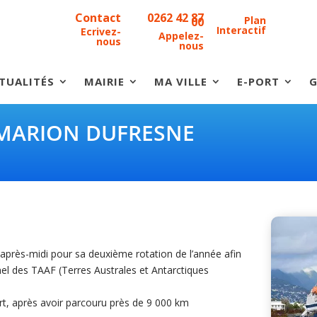
Contact
0262 42 87
Plan
00
Interactif
Ecrivez-
Appelez-
nous
nous
TUALITÉS
MAIRIE
MA VILLE
E-PORT
G
 MARION DUFRESNE
 après-midi pour sa deuxième rotation de l’année afin
nnel des TAAF (Terres Australes et Antarctiques
rt, après avoir parcouru près de 9 000 km