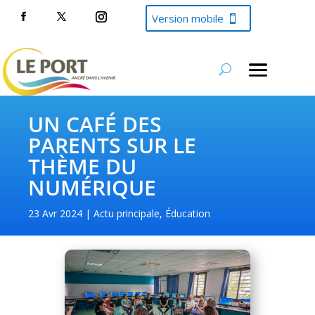
Version mobile
UN CAFÉ DES
PARENTS SUR LE
THÈME DU
NUMÉRIQUE
23 Avr 2024
Actu principale
,
Éducation