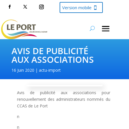
Version mobile
AVIS DE PUBLICITÉ
AUX ASSOCIATIONS
16 Juin 2020
actu-import
Avis de publicité aux associations pour
renouvellement des administrateurs nommés du
CCAS de Le Port
n
n