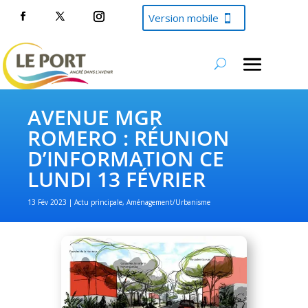
Version mobile
AVENUE MGR
ROMERO : RÉUNION
D’INFORMATION CE
LUNDI 13 FÉVRIER
13 Fév 2023
Actu principale
,
Aménagement/Urbanisme