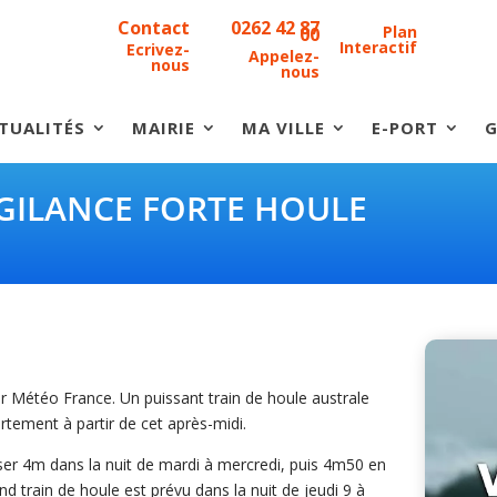
Contact
0262 42 87
Plan
00
Interactif
Ecrivez-
Appelez-
nous
nous
TUALITÉS
MAIRIE
MA VILLE
E-PORT
G
IGILANCE FORTE HOULE
par Météo France. Un puissant train de houle australe
rtement à partir de cet après-midi.
er 4m dans la nuit de mardi à mercredi, puis 4m50 en
 train de houle est prévu dans la nuit de jeudi 9 à