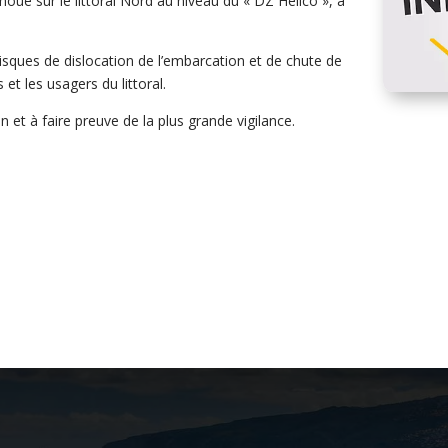
oué sur le littoral Nord au niveau du « DZ Hélico », à
risques de dislocation de l’embarcation et de chute de
t les usagers du littoral.
on et à faire preuve de la plus grande vigilance.