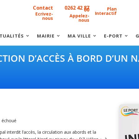
Contact
0262 42 87
Plan
00
Interactif
Ecrivez-
Appelez-
nous
nous
TUALITÉS
MAIRIE
MA VILLE
E-PORT
G
ICTION D’ACCÈS À BORD D’UN N
re échoué
l interdit l’accès, la circulation aux abords et la