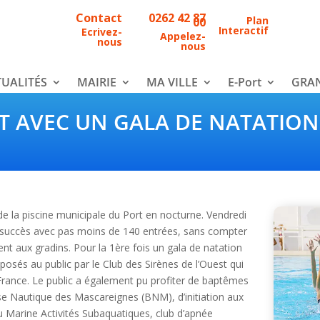
Contact
0262 42 87
Plan
00
Interactif
Ecrivez-
Appelez-
nous
nous
UALITÉS
MAIRIE
MA VILLE
E-Port
GRAN
T AVEC UN GALA DE NATATION
de la piscine municipale du Port en nocturne. Vendredi
 succès avec pas moins de 140 entrées, sans compter
nt aux gradins. Pour la 1ère fois un gala de natation
oposés au public par le Club des Sirènes de l’Ouest qui
France. Le public a également pu profiter de baptêmes
se Nautique des Mascareignes (BNM), d’initiation aux
du Marine Activités Subaquatiques, club d’apnée