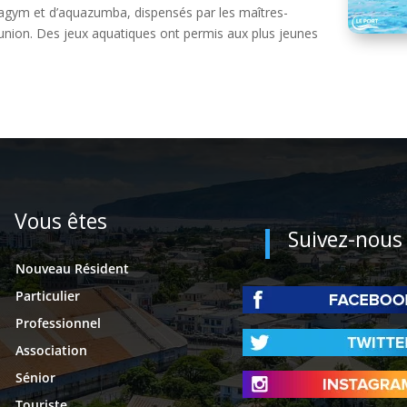
quagym et d’aquazumba, dispensés par les maîtres-
union. Des jeux aquatiques ont permis aux plus jeunes
Vous êtes
Suivez-nous
Nouveau Résident
Particulier
Professionnel
Association
Sénior
Touriste