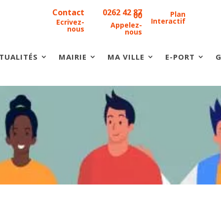
Contact
0262 42 87
Plan
00
Interactif
Ecrivez-
Appelez-
nous
nous
TUALITÉS
MAIRIE
MA VILLE
E-PORT
G