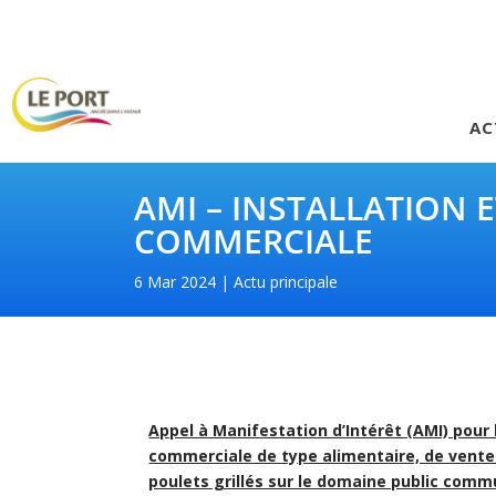
AC
AMI – INSTALLATION E
COMMERCIALE
6 Mar 2024
Actu principale
Appel à Manifestation d’Intérêt (AMI) pour l’
commerciale de type alimentaire, de ventes
poulets grillés sur le domaine public comm