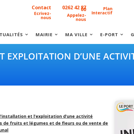
Contact
0262 42 87
Plan
00
Interactif
Ecrivez-
Appelez-
nous
nous
TUALITÉS
MAIRIE
MA VILLE
E-PORT
G
T EXPLOITATION D’UNE ACTIVI
installation et l’exploitation d’une activité
 de fruits et légumes et de fleurs ou de vente de
unal