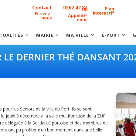
Contact
0262 42 87
Plan
00
Interactif
Ecrivez-
Appelez-
nous
nous
TUALITÉS
MAIRIE
MA VILLE
E-PORT
G
 LE DERNIER THÉ DANSANT 20
 pour les Seniors de la ville du Port. Ils se sont
 le jeudi 8 décembre à la salle multifonction de la ZUP
re déléguée à la Solidarité portoise et des membres de
iors ont pu profiter d’un bon moment dans une belle