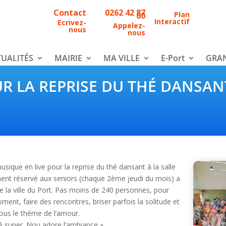
Contact
0262 42 87
Plan
00
Interactif
Ecrivez-
Appelez-
nous
nous
UALITÉS
MAIRIE
MA VILLE
E-Port
GRAN
R LA REPRISE DU THÉ DANSAN
 musique en live pour la reprise du thé dansant à la salle
ment réservé aux seniors (chaque 2ème jeudi du mois) a
de la ville du Port. Pas moins de 240 personnes, pour
nt, faire des rencontres, briser parfois la solitude et
 sous le thème de l’amour.
lé super. Nou adore l’ambiance »