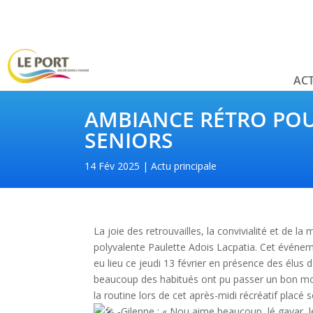
ACT
AMBIANCE RÉTRO POU
SENIORS
14 Fév 2025
Actu principale
La joie des retrouvailles, la convivialité et de la
polyvalente Paulette Adois Lacpatia. Cet événe
eu lieu ce jeudi 13 février en présence des élus 
beaucoup des habitués ont pu passer un bon mome
la routine lors de cet après-midi récréatif placé
-Gilenne : « Nou aime beaucoup, lé gayar, 