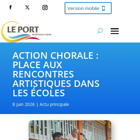
Version mobile
ACTION CHORALE :
PLACE AUX
RENCONTRES
ARTISTIQUES DANS
LES ÉCOLES
8 Juin 2026
Actu principale