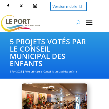
Version mobile
5 PROJETS VOTÉS PAR
LE CONSEIL
MUNICIPAL DES
ENFANTS
6 Fév 2023
Actu principale
,
Conseil Municipal des enfants