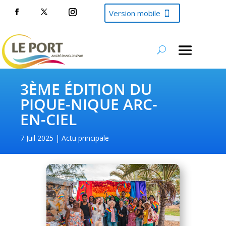
Version mobile
3ÈME ÉDITION DU
PIQUE-NIQUE ARC-
EN-CIEL
7 Juil 2025
Actu principale