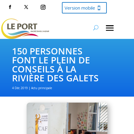
Version mobile
150 PERSONNES
FONT LE PLEIN DE
CONSEILS À LA
RIVIÈRE DES GALETS
4 Déc 2019
Actu principale