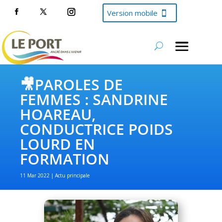
Version mobile
🎥PAROLES DE
FEMMES : SANDRINE
HOAREAU,
CONDUCTRICE POIDS
LOURD EN
FORMATION
11 Mar 2022
Actu principale