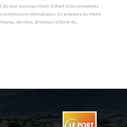
t élu leur nouveau Maire-Enfant et les présidents
is commissions thématiques. En présence du Maire
Hoarau, des élus, directeurs d’école et...