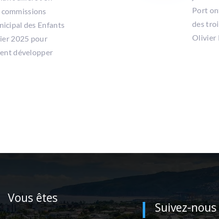
Port on
s commissions
des tro
nicipal des Enfants
Olivier 
vier 2025 pour
itent développer
Vous êtes
Suivez-nous