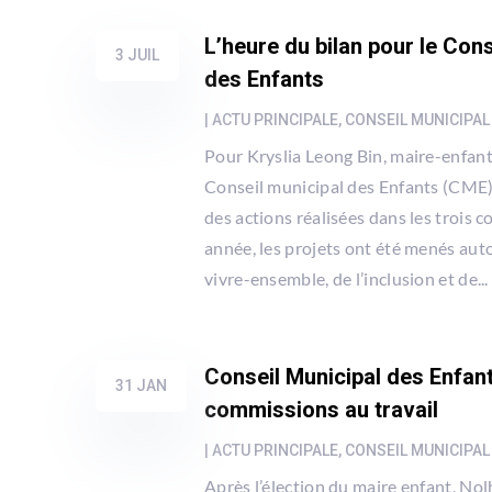
L’heure du bilan pour le Cons
3 JUIL
des Enfants
|
ACTU PRINCIPALE
,
CONSEIL MUNICIPAL
Pour Kryslia Leong Bin, maire-enfan
Conseil municipal des Enfants (CME) 
des actions réalisées dans les trois 
année, les projets ont été menés auto
vivre-ensemble, de l’inclusion et de...
Conseil Municipal des Enfant
31 JAN
commissions au travail
|
ACTU PRINCIPALE
,
CONSEIL MUNICIPAL
Après l’élection du maire enfant, Nol