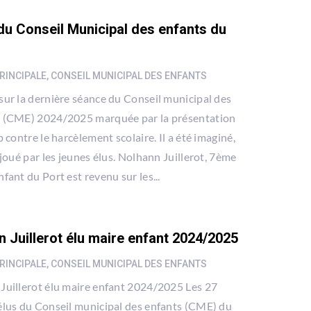
 du Conseil Municipal des enfants du
RINCIPALE
,
CONSEIL MUNICIPAL DES ENFANTS
sur la dernière séance du Conseil municipal des
 (CME) 2024/2025 marquée par la présentation
p contre le harcèlement scolaire. Il a été imaginé,
 joué par les jeunes élus. Nolhann Juillerot, 7ème
fant du Port est revenu sur les...
n Juillerot élu maire enfant 2024/2025
RINCIPALE
,
CONSEIL MUNICIPAL DES ENFANTS
Juillerot élu maire enfant 2024/2025 Les 27
élus du Conseil municipal des enfants (CME) du