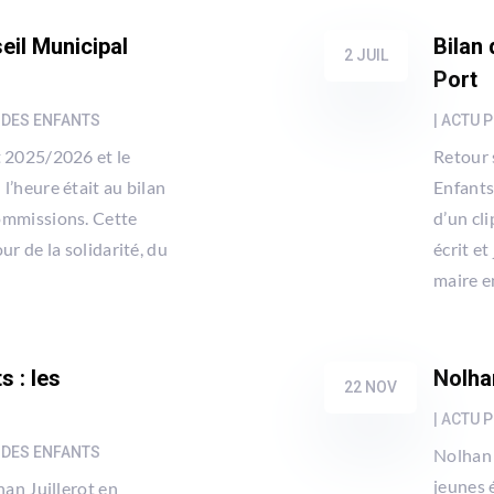
eil Municipal
Bilan
2 JUIL
Port
 DES ENFANTS
|
ACTU P
t 2025/2026 et le
Retour 
l’heure était au bilan
Enfants
commissions. Cette
d’un cli
ur de la solidarité, du
écrit et
maire en
s : les
Nolha
22 NOV
|
ACTU P
 DES ENFANTS
Nolhan 
jeunes 
han Juillerot en