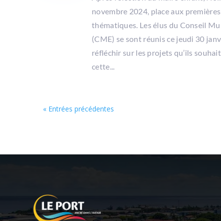
novembre 2024, place aux première
thématiques. Les élus du Conseil Mu
(CME) se sont réunis ce jeudi 30 jan
réfléchir sur les projets qu’ils souha
cette...
« Entrées précédentes