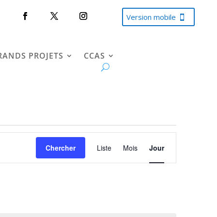
Version mobile
RANDS PROJETS
CCAS
Navigation
de
Chercher
Liste
Mois
Jour
vues
Évènement