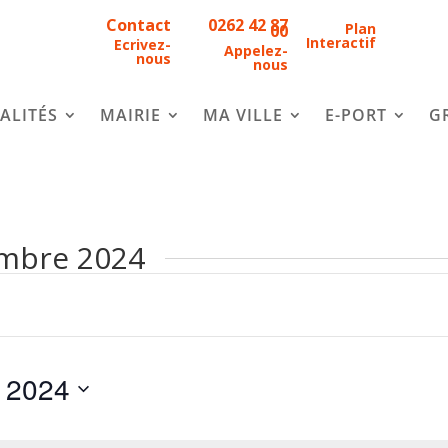
Contact
0262 42 87
Plan
00
Interactif
Ecrivez-
Appelez-
nous
nous
ALITÉS
MAIRIE
MA VILLE
E-PORT
G
embre 2024
 2024